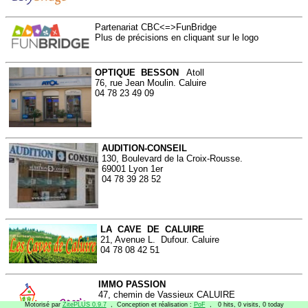
Partenariat CBC<=>FunBridge
Plus de précisions en cliquant sur le logo
OPTIQUE BESSON
Atoll
76, rue Jean Moulin. Caluire
04 78 23 49 09
AUDITION-CONSEIL
130, Boulevard de la Croix-Rousse.
69001 Lyon 1er
04 78 39 28 52
LA CAVE DE CALUIRE
21, Avenue L. Dufour. Caluire
04 78 08 42 51
IMMO PASSION
47, chemin de Vassieux CALUIRE
6 place des tapis LYON croix rousse
Motorisé par
ZitePLUS 0.9.7
, Conception et réalisation :
PoF
, 0 hits, 0 visits, 0 today